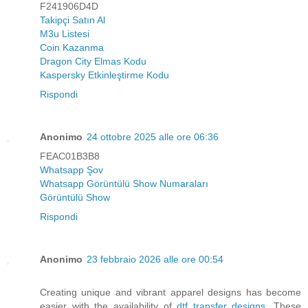
F241906D4D
Takipçi Satın Al
M3u Listesi
Coin Kazanma
Dragon City Elmas Kodu
Kaspersky Etkinleştirme Kodu
Rispondi
Anonimo
24 ottobre 2025 alle ore 06:36
FEAC01B3B8
Whatsapp Şov
Whatsapp Görüntülü Show Numaraları
Görüntülü Show
Rispondi
Anonimo
23 febbraio 2026 alle ore 00:54
Creating unique and vibrant apparel designs has become
easier with the availability of
dtf transfer designs
. These