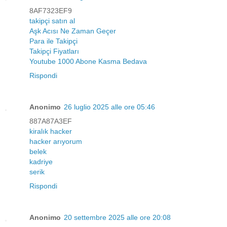
8AF7323EF9
takipçi satın al
Aşk Acısı Ne Zaman Geçer
Para ile Takipçi
Takipçi Fiyatları
Youtube 1000 Abone Kasma Bedava
Rispondi
Anonimo
26 luglio 2025 alle ore 05:46
887A87A3EF
kiralık hacker
hacker arıyorum
belek
kadriye
serik
Rispondi
Anonimo
20 settembre 2025 alle ore 20:08