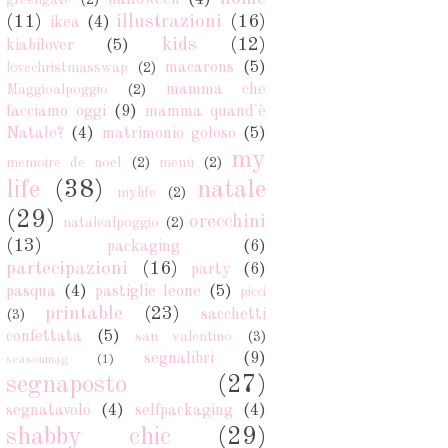
halloween
(4)
greengate
(2)
(11)
illustrazioni
(16)
ikea
(4)
kids
(12)
kiabilover
(5)
macarons
(5)
lovechristmasswap
(2)
mamma che
Maggioalpoggio
(2)
facciamo oggi
(9)
mamma quand'è
Natale?
(4)
matrimonio goloso
(5)
my
memoire de noel
(2)
menù
(2)
life
(38)
natale
mylife
(2)
(29)
orecchini
natalealpoggio
(2)
(13)
packaging
(6)
partecipazioni
(16)
party
(6)
pasqua
(4)
pastiglie leone
(5)
picci
printable
(23)
sacchetti
(3)
confettata
(5)
san valentino
(3)
segnalibri
(9)
seasonmag
(1)
segnaposto
(27)
segnatavolo
(4)
selfpackaging
(4)
shabby chic
(29)