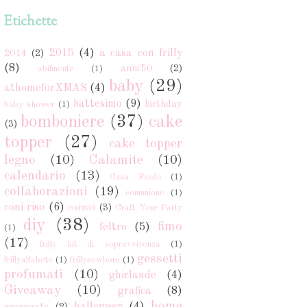
Etichette
2015
(4)
a casa con frilly
2014
(2)
(8)
anni'50
(2)
abilmente
(1)
baby
(29)
athomeforXMAS
(4)
battesimo
(9)
birthday
baby shower
(1)
bomboniere
(37)
cake
(3)
topper
(27)
cake topper
legno
(10)
Calamite
(10)
calendario
(13)
Casa Facile
(1)
collaborazioni
(19)
comunione
(1)
coni riso
(6)
cornici
(3)
Craft Your Party
diy
(38)
fimo
feltro
(5)
(1)
(17)
frilly kit di sopravvivenza
(1)
gessetti
frillyalfabeto
(1)
frillynewborn
(1)
profumati
(10)
ghirlande
(4)
Giveaway
(10)
grafica
(8)
home