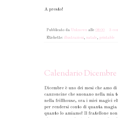
A presto!
Pubblicato da
Unknown
alle
08:00
3 co
Etichette:
illustrazioni
,
natale
,
printable
Calendario Dicembre
Dicembre è uno dei mesi che amo di 
canzoncine che suonano nella mia te
nella frillhouse, ora i miei magici 
per rendersi conto di quanta magia 
quanto lo amiamo! Il fratellone non