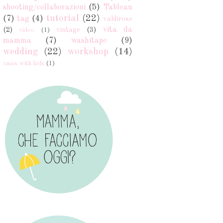
shooting/collaborazioni
(5)
Tableau
tutorial
(22)
(7)
tag
(4)
valdirose
vita da
(2)
vintage
(3)
video
(1)
mamma
(7)
washitape
(9)
wedding
(22)
workshop
(14)
xmas with kids
(1)