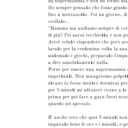
da supermamma e non mi fermo ma
Ho sempre pensato che fosse giusto 
fino a mezzanotte. Poi un giorno, di f
crollato...
"Mamma ma andiamo sempre di cors
di più? Poi sarai vecchietta e non p
Avrei voluto rispondere che però ave
lavato per la centesima volta la sua 
sistemato i giochi, preparato l'impas
a dire assolutamente nulla.
Forse per essere una supermamma no
importanti. Non mangeremo polpette
strane (o forse mentre dormirai prep
per 5 minuti mi sdraierò vicino a te 
prima per poi fare a gara fuori scuo
quanto sei speciale.
E' anche vero che quei 5 minuti no
imparato bene le ore e i minuti, e 