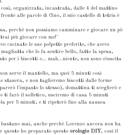
i.
così, organizzata, incastrata, dalle 4 del mattino
ronte alle parole di Cino, il mio castello di tetris è
a, perchè non possiamo camminare e giocare un pò
otrai più giocare con me!"
vo cucinato le sue polpette preferite, che avevo
magliatta che lo fa sentire bello, fatto la spesa,
to per i biscotti e... mah...niente, non sono riuscita
n serve il mantello, ma quei 5 minuti così
 stasera, e non taglieremo biscotti dalle forme
arerò l'impasto lo stesso), domattina ti sveglierò e
e ti farò il solletico, usciremo di casa 5 minuti
la per 5 minuti, e ti ripeterò fino alla nausea
n bastano mai, anche perchè Lorenzo ancora non ha
per questo ho preparato questo
orologio DIY
, così il