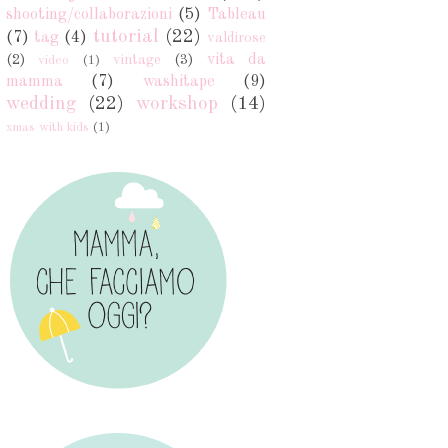
shooting/collaborazioni
(5)
Tableau
tutorial
(22)
(7)
tag
(4)
valdirose
vita da
(2)
vintage
(3)
video
(1)
mamma
(7)
washitape
(9)
wedding
(22)
workshop
(14)
xmas with kids
(1)