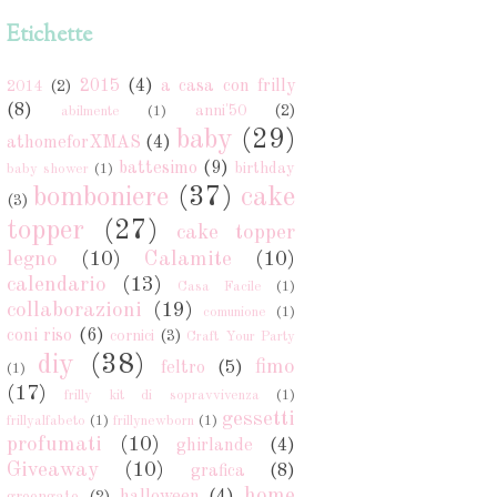
Etichette
2015
(4)
a casa con frilly
2014
(2)
(8)
anni'50
(2)
abilmente
(1)
baby
(29)
athomeforXMAS
(4)
battesimo
(9)
birthday
baby shower
(1)
bomboniere
(37)
cake
(3)
topper
(27)
cake topper
legno
(10)
Calamite
(10)
calendario
(13)
Casa Facile
(1)
collaborazioni
(19)
comunione
(1)
coni riso
(6)
cornici
(3)
Craft Your Party
diy
(38)
fimo
feltro
(5)
(1)
(17)
frilly kit di sopravvivenza
(1)
gessetti
frillyalfabeto
(1)
frillynewborn
(1)
profumati
(10)
ghirlande
(4)
Giveaway
(10)
grafica
(8)
home