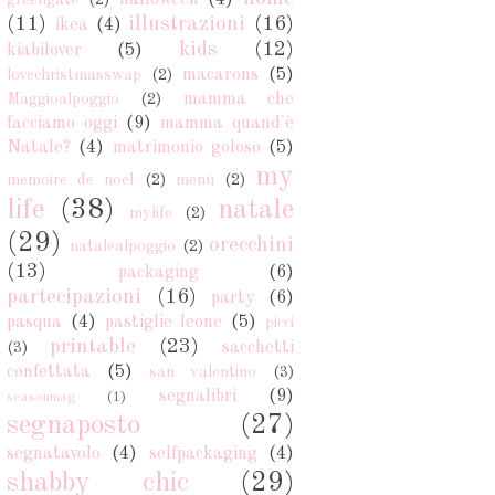
halloween
(4)
greengate
(2)
(11)
illustrazioni
(16)
ikea
(4)
kids
(12)
kiabilover
(5)
macarons
(5)
lovechristmasswap
(2)
mamma che
Maggioalpoggio
(2)
facciamo oggi
(9)
mamma quand'è
Natale?
(4)
matrimonio goloso
(5)
my
memoire de noel
(2)
menù
(2)
life
(38)
natale
mylife
(2)
(29)
orecchini
natalealpoggio
(2)
(13)
packaging
(6)
partecipazioni
(16)
party
(6)
pasqua
(4)
pastiglie leone
(5)
picci
printable
(23)
sacchetti
(3)
confettata
(5)
san valentino
(3)
segnalibri
(9)
seasonmag
(1)
segnaposto
(27)
segnatavolo
(4)
selfpackaging
(4)
shabby chic
(29)