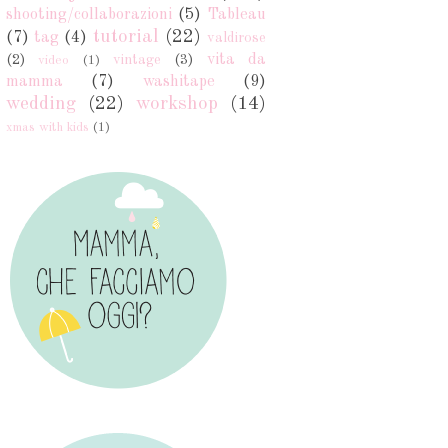
shooting/collaborazioni
(5)
Tableau
tutorial
(22)
(7)
tag
(4)
valdirose
vita da
(2)
vintage
(3)
video
(1)
mamma
(7)
washitape
(9)
wedding
(22)
workshop
(14)
xmas with kids
(1)