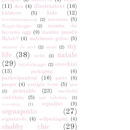
halloween
(4)
greengate
(2)
(11)
illustrazioni
(16)
ikea
(4)
kids
(12)
kiabilover
(5)
macarons
(5)
lovechristmasswap
(2)
mamma che
Maggioalpoggio
(2)
facciamo oggi
(9)
mamma quand'è
Natale?
(4)
matrimonio goloso
(5)
my
memoire de noel
(2)
menù
(2)
life
(38)
natale
mylife
(2)
(29)
orecchini
natalealpoggio
(2)
(13)
packaging
(6)
partecipazioni
(16)
party
(6)
pasqua
(4)
pastiglie leone
(5)
picci
printable
(23)
sacchetti
(3)
confettata
(5)
san valentino
(3)
segnalibri
(9)
seasonmag
(1)
segnaposto
(27)
segnatavolo
(4)
selfpackaging
(4)
shabby chic
(29)