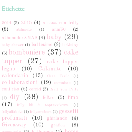
Etichette
2015
(4)
a casa con frilly
2014
(2)
(8)
anni'50
(2)
abilmente
(1)
baby
(29)
athomeforXMAS
(4)
battesimo
(9)
birthday
baby shower
(1)
bomboniere
(37)
cake
(3)
topper
(27)
cake topper
legno
(10)
Calamite
(10)
calendario
(13)
Casa Facile
(1)
collaborazioni
(19)
comunione
(1)
coni riso
(6)
cornici
(3)
Craft Your Party
diy
(38)
fimo
feltro
(5)
(1)
(17)
frilly kit di sopravvivenza
(1)
gessetti
frillyalfabeto
(1)
frillynewborn
(1)
profumati
(10)
ghirlande
(4)
Giveaway
(10)
grafica
(8)
home