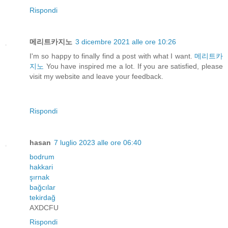
Rispondi
메리트카지노
3 dicembre 2021 alle ore 10:26
I'm so happy to finally find a post with what I want.
메리트카
지노
You have inspired me a lot. If you are satisfied, please
visit my website and leave your feedback.
Rispondi
hasan
7 luglio 2023 alle ore 06:40
bodrum
hakkari
şırnak
bağcılar
tekirdağ
AXDCFU
Rispondi