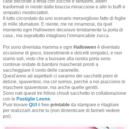
case decorate a festa con zucche e fantasmi, alberi
trasformati in mostri dalle braccia minacciose e altri in buffi e
simpatici mostriciattoli.
Il tutto circondato da uno scenario meraviglioso fatto di foglie
di mille sfumature. E niente, me ne innamorai, da quel
momento ogni Halloween decoravo timidamente la porta di
casa , ma soprattutto intagliavo l'immancabile zucca.
Poi sono diventata mamma e ogni
Halloween
è diventato
occasione di gioco, travestimenti e dolcetti simpatici, e non
siamo soli, visto che a bussare alla nostra porta sono
continue ondate di bambini mascherati pronti a
saccheggiare il cesto delle caramelle.
Quest'anno ad aspettarli ci saranno dei sacchetti pieni di
delizie, spaventosi, ma col sorriso, perchè a noi piacciono le
maschere spaventose, ma anche quelle gentili.
Sono nati questi tre frillosi chiudi sacchetto in collaborazione
con le
Pastiglie Leone
.
Puoi trovare
QUI
il free
printable
da stampare e ritagliare
per realizzarli anche tu (non dimenticare di farmeli vedere
poi).