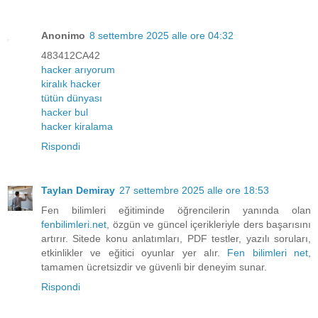
Anonimo
8 settembre 2025 alle ore 04:32
483412CA42
hacker arıyorum
kiralık hacker
tütün dünyası
hacker bul
hacker kiralama
Rispondi
Taylan Demiray
27 settembre 2025 alle ore 18:53
Fen bilimleri eğitiminde öğrencilerin yanında olan
fenbilimleri.net
, özgün ve güncel içerikleriyle ders başarısını
artırır. Sitede konu anlatımları, PDF testler, yazılı soruları,
etkinlikler ve eğitici oyunlar yer alır.
Fen bilimleri net
,
tamamen ücretsizdir ve güvenli bir deneyim sunar.
Rispondi